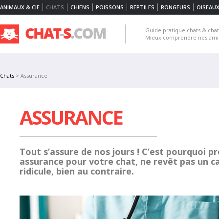
ANIMAUX & CIE
CHATS
CHIENS
POISSONS
REPTILES
RONGEURS
OISEAU
Guide pratique chats & chato
Mieux comprendre nos amis 
Chats
> Assurance
ASSURANCE
Tout s’assure de nos jours ! C’est pourquoi p
assurance pour votre chat, ne revêt pas un c
ridicule, bien au contraire.