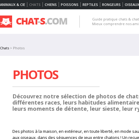
ANIMAUX & CIE
CHATS
CHIENS
POISSONS
REPTILES
RONGEURS
OISEAU
Guide pratique chats & chato
Mieux comprendre nos amis 
Chats
> Photos
PHOTOS
Découvrez notre sélection de photos de chats
différentes races, leurs habitudes alimentaires
leurs moments de détente, leur sieste, leur r
Des photos à la maison, en extérieur, en toute liberté, en mode sa
aux oiseaux, dans des séquences de jeux entre chatons ! Un recuei