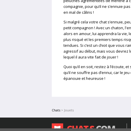
peluches agrémentées de menthe à ch
compagnie, pour qu’il ne s’ennuie pas 
en mal de câlins !
Si malgré cela votre chat s’ennuie, pe
petit compagnon ! Avec un chaton, l'e
alors en amour, lui apprendra la vie, l
plus risqué et les premiers temps risqu
tendues. Si c’est un chiot que vous ra
agressif au début, mais vous devrez 
lequel il aura vite fait de jouer !
Quoi qu’il en soit, restez à l’écoute, 
qu’il ne souffre pas d’ennui, car le je
épanouie et heureuse !
Chats
> Jouets