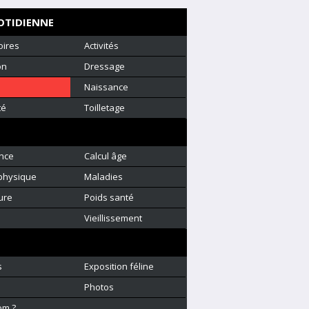
OTIDIENNE
oires
Activités
on
Dressage
Naissance
té
Toilletage
nce
Calcul âge
physique
Maladies
ure
Poids santé
é
Vieillissement
s
Exposition féline
Photos
om ?