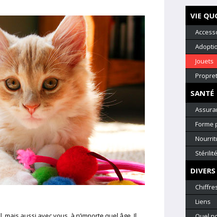
VIE QU
Access
Adopti
Jouets
Propre
SANTÉ
Assura
Forme 
Nourrit
Stérilit
DIVERS
Chiffre
Liens
l, mais aussi avec vous, à n’importe quel âge. Il
Quel n