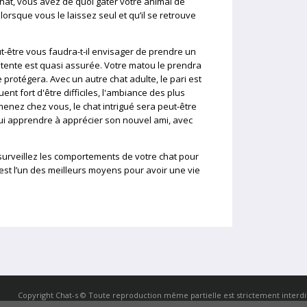
at, vous avez de quoi gâter votre animal de
lorsque vous le laissez seul et qu’il se retrouve
ut-être vous faudra-t-il envisager de prendre un
ntente est quasi assurée. Votre matou le prendra
e protégera. Avec un autre chat adulte, le pari est
ent fort d'être difficiles, l'ambiance des plus
menez chez vous, le chat intrigué sera peut-être
lui apprendre à apprécier son nouvel ami, avec
et surveillez les comportements de votre chat pour
u est l’un des meilleurs moyens pour avoir une vie
Copyright
Chat-s
© Toute reproduction même partielle est strictement interdi