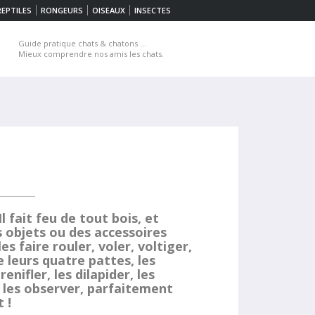
REPTILES
RONGEURS
OISEAUX
INSECTES
Guide pratique chats & chatons ...
Mieux comprendre nos amis les chats.
l fait feu de tout bois, et
s objets ou des accessoires
s faire rouler, voler, voltiger,
 leurs quatre pattes, les
renifler, les dilapider, les
 les observer, parfaitement
 !