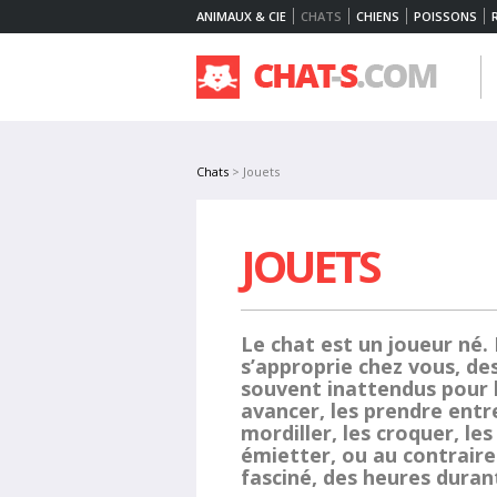
ANIMAUX & CIE
CHATS
CHIENS
POISSONS
Chats
> Jouets
JOUETS
Le chat est un joueur né. I
s’approprie chez vous, de
souvent inattendus pour le
avancer, les prendre entre
mordiller, les croquer, les 
émietter, ou au contraire
fasciné, des heures durant