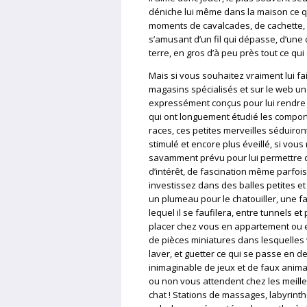
déniche lui même dans la maison ce qu
moments de cavalcades, de cachette, 
s’amusant d’un fil qui dépasse, d’une
terre, en gros d’à peu près tout ce qui 
Mais si vous souhaitez vraiment lui fai
magasins spécialisés et sur le web u
expressément conçus pour lui rendre l
qui ont longuement étudié les compor
races, ces petites merveilles séduiront
stimulé et encore plus éveillé, si vou
savamment prévu pour lui permettre 
d’intérêt, de fascination même parfois 
investissez dans des balles petites et 
un plumeau pour le chatouiller, une fau
lequel il se faufilera, entre tunnels 
placer chez vous en appartement ou en 
de pièces miniatures dans lesquelles v
laver, et guetter ce qui se passe en 
inimaginable de jeux et de faux anima
ou non vous attendent chez les meille
chat ! Stations de massages, labyrinth