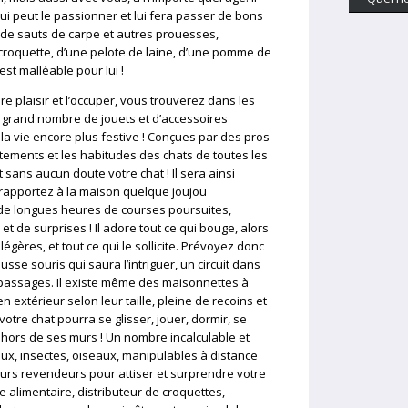
i peut le passionner et lui fera passer de bons
de sauts de carpe et autres prouesses,
 croquette, d’une pelote de laine, d’une pomme de
est malléable pour lui !
re plaisir et l’occuper, vous trouverez dans les
n grand nombre de jouets et d’accessoires
a vie encore plus festive ! Conçues par des pros
tements et les habitudes des chats de toutes les
 sans aucun doute votre chat ! Il sera ainsi
s rapportez à la maison quelque joujou
de longues heures de courses poursuites,
et de surprises ! Il adore tout ce qui bouge, alors
légères, et tout ce qui le sollicite. Prévoyez donc
sse souris qui saura l’intriguer, un circuit dans
et passages. Il existe même des maisonnettes à
extérieur selon leur taille, pleine de recoins et
otre chat pourra se glisser, jouer, dormir, se
dehors de ses murs ! Un nombre incalculable et
ux, insectes, oiseaux, manipulables à distance
urs revendeurs pour attiser et surprendre votre
e alimentaire, distributeur de croquettes,