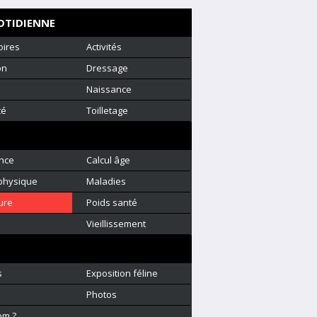
OTIDIENNE
oires
Activités
on
Dressage
Naissance
té
Toilletage
nce
Calcul âge
physique
Maladies
ure
Poids santé
é
Vieillissement
s
Exposition féline
Photos
om ?