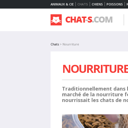
ANIMAUX & CIE
CHATS
CHIENS
POISSONS
Chats
> Nourriture
NOURRITUR
Traditionnellement dans 
marché de la nourriture fél
nourrissait les chats de n