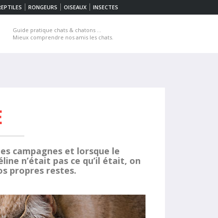
REPTILES
RONGEURS
OISEAUX
INSECTES
Guide pratique chats & chatons ...
Mieux comprendre nos amis les chats.
E
les campagnes et lorsque le
ine n’était pas ce qu’il était, on
os propres restes.