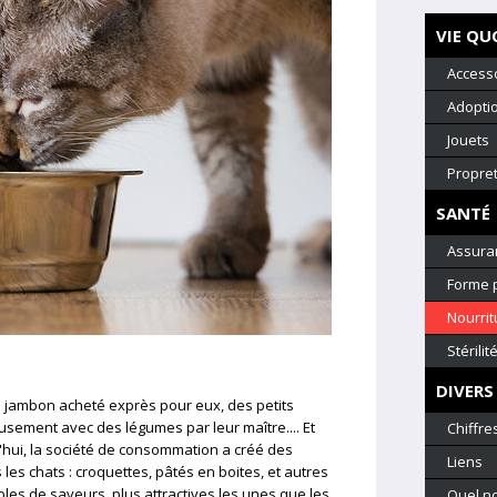
VIE QU
Access
Adopti
Jouets
Propre
SANTÉ
Assura
Forme 
Nourrit
Stérilit
DIVERS
 jambon acheté exprès pour eux, des petits
ement avec des légumes par leur maître.... Et
Chiffre
rd'hui, la société de consommation a créé des
Liens
les chats : croquettes, pâtés en boites, et autres
bles de saveurs, plus attractives les unes que les
Quel n