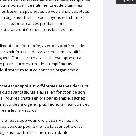
nt une bon part de nutriments et de vitamines.
 les besoins spécifiques de votre chat, adaptées
la digestion facile, le poil soyeux et la forme
ni culpabilité, car ces produits sont
satisfaire entièrement tous les besoins
imentation équilibrée, avec des protéines, des
 sels minéraux et des vitamines, en quantité
 gaver. Dans certains cas, s'il développe ou a
re pourra lui prescrire des compléments
e, il trouvera tout ce dont son organisme a
chat est adapté aux différentes étapes de vie du
 ans ou davantage. Mais aussi en fonction de son
que. Pour les chats seniors par exemple, sachez
ns lourdes à digérer, plus faciles à mastiquer, et
es à leurs vieux os !
 le repas que vous choisissez, veillez à le
trop copieux pour éviter de laisser votre chat
igestion particulièrement invalidante !