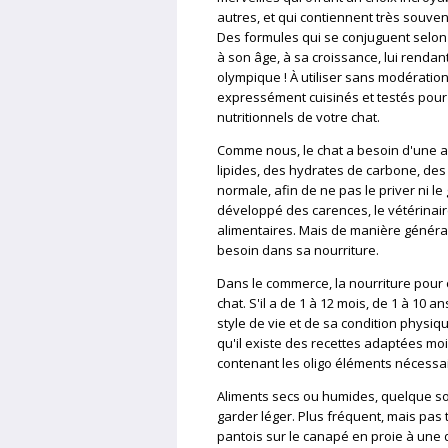
autres, et qui contiennent très souve
Des formules qui se conjuguent selon
à son âge, à sa croissance, lui rendant 
olympique ! À utiliser sans modération 
expressément cuisinés et testés pour 
nutritionnels de votre chat.
Comme nous, le chat a besoin d'une al
lipides, des hydrates de carbone, des
normale, afin de ne pas le priver ni le
développé des carences, le vétérinai
alimentaires. Mais de manière général
besoin dans sa nourriture.
Dans le commerce, la nourriture pour 
chat. S'il a de 1 à 12 mois, de 1 à 10
style de vie et de sa condition physi
qu'il existe des recettes adaptées moi
contenant les oligo éléments nécessair
Aliments secs ou humides, quelque soit
garder léger. Plus fréquent, mais pas 
pantois sur le canapé en proie à une d