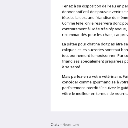
Tenez à sa disposition de l'eau en 
donner soif et il doit pouvoir venir se 
tête. Le lait est une friandise de mêm
Comme telle, on le réservera donc po
contrairement à l'idée très répandue, 
recommandés pour les chats, car pro
La pâtée pour chat ne doit pas être se
coliques et les sucreries sont tout bo
tout bonnement l’empoisonner. Par c
friandises spécialement préparées pour
à sa santé.
Mais parlez-en à votre vétérinaire. Fa
concéder comme gourmandise à votre ch
parfaitement interdit ! Et suivez le gui
vôtre le meilleur en termes de nourritu
Chats
> Nourriture