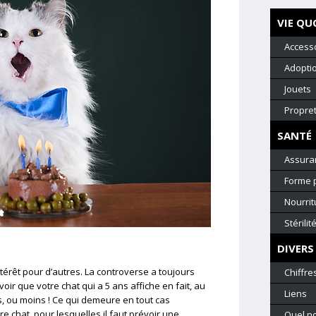
VIE QU
Access
Adopti
Jouets
Propre
SANTÉ
Assura
Forme 
Nourrit
Stérilit
DIVERS
ntérêt pour d’autres. La controverse a toujours
Chiffre
voir que votre chat qui a 5 ans affiche en fait, au
Liens
 ou moins ! Ce qui demeure en tout cas
e chat, pour lesquelles il faut prévoir une
Quel n