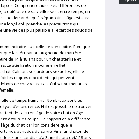
 adaptés. Comprendre aussi ses différences de
 la quiétude de sa vieillesse et entre-temps, un
s il ne demande qu’à s’épanouir ! L'âge est aussi
 une longévité, prendre les précautions qui
r une vie des plus paisible à l’écart des soucis de
ement moindre que celle de son maître. Bien que
r que la stérilisation augmente de manière
ure de 14 à 18 ans pour un chat stérilisé et
as. La stérilisation modifie en effet
chat. Calmant ses ardeurs sexuelles, elle le
fait les risques d'accidents qui peuvent
n dehors de chez-vous. La stérilisation met aussi
femelle.
échelle de temps humaine. Nombreux sont les
e type d’équivalence. Et il est possible de trouver
ettent de calculer l’âge de votre chat en âge
ra à tous les coups ! Le rapport et la différence
 l’âge du chat, car l’on considère que le
certaines périodes de sa vie. Ainsi un chaton de
t de six ans, tandis qu’à 3 ans il aura déjà 28 ans,