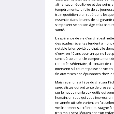
alimentation équilibrée et des soins
tempéraments, la folie de sa jeunesse,
train quotidien bien rodé dans lesquel
essentiel dans le sens de lui garantir
s'imposent selon son âge et lui assure
santé.
L'espérance de vie d'un chat est nett
des études récentes tendent à montre
notable la longévité du chat, elle deme
d'environ 10 ans pour un qui ne l'est p
considérablement le comportement du 
rend très sédentaire, diminuant de ce 
intervenir s'il court et passe sa vie e
fin aux mises bas épuisantes chez la 
Mais revenons à l'âge du chat sur l'
spécialistes qui ont tenté de dresser c
sur le net de nombreux outils qui perm
humain, un ratio qui vous impressionne
en année utilisée varient en fait selon
vieillissement s’accélère ou stagne à 
trois mois sera l’équivalent d’un enfan