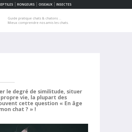
REPTILES
RONGEURS
OISEAUX
INSECTES
Guide pratique chats & chatons ...
Mieux comprendre nos amis les chats.
r le degré de similitude, situer
propre vie, la plupart des
souvent cette question « En âge
mon chat ? » !