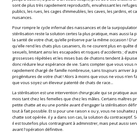
sont de plus très rapidement reproductifs, envahissant les refuges
publics, les rues, les cages d’immeubles, les caves, les jardins, et 
nuisances.
Pour rompre le cycle infernal des naissances et de la surpopulation 
stérilisation reste la solution certes la plus pratique, mais aussi la 
la santé de votre chat, qu’elle préserve par la même occasion ! D'u
qu'elle rend les chats plus casaniers, ils ne courent plus en quête 
sexuels, limitant ainsi les escapades et risques d'accidents ; d'autr
grossesses répétées et les mises bas de chatons tendent à épuiser
donc réduire leur espérance de vie. Sans compter que vous vous r
rapidement chargé de famille nombreuse, sans toujours arriver à p
progénitures de votre chat ! Alors à moins que vous ne vous n’en f
que vous soyez un éleveur patenté de chats de race...
La stérilisation est une intervention chirurgicale qui se pratique au
mois tant chez les femelles que chez les mâles. Certains maîtres p
petite chatte ait eu une portée avant d'engager la stérilisation défin
tout à fait possible. Et si pour une raison x ou y, vous ne souhaitez
chatte soit opérée. il y a dans son cas, la solution du contraceptif. 
il est toutefois plus contraignant à administrer, mais peut aussi serv
avant l'opération définitive.