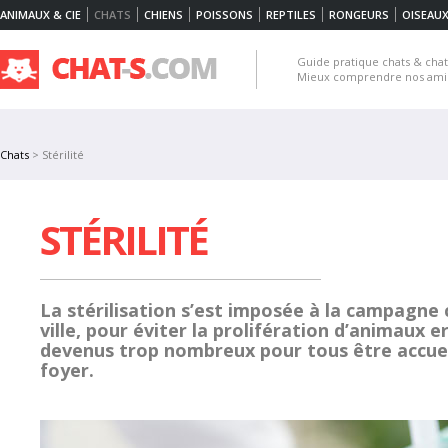
ANIMAUX & CIE
CHATS
CHIENS
POISSONS
REPTILES
RONGEURS
OISEAU
Guide pratique chats & chato
Mieux comprendre nos amis 
Chats
> Stérilité
STÉRILITÉ
La stérilisation s’est imposée à la campagne
ville, pour éviter la prolifération d’animaux e
devenus trop nombreux pour tous être accuei
foyer.